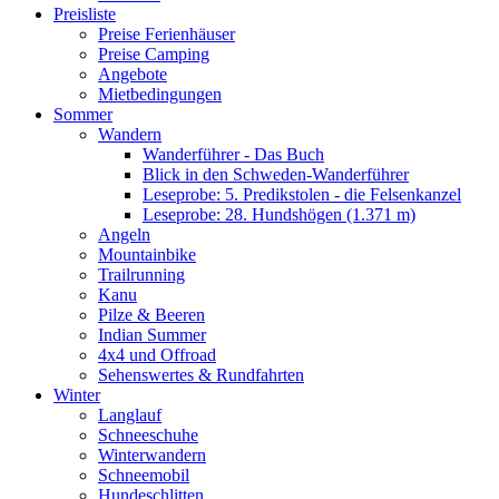
Preisliste
Preise Ferienhäuser
Preise Camping
Angebote
Mietbedingungen
Sommer
Wandern
Wanderführer - Das Buch
Blick in den Schweden-Wanderführer
Leseprobe: 5. Predikstolen - die Felsenkanzel
Leseprobe: 28. Hundshögen (1.371 m)
Angeln
Mountainbike
Trailrunning
Kanu
Pilze & Beeren
Indian Summer
4x4 und Offroad
Sehenswertes & Rundfahrten
Winter
Langlauf
Schneeschuhe
Winterwandern
Schneemobil
Hundeschlitten