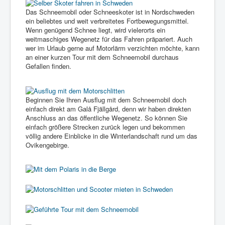
Sommer
Das Schneemobil oder Schneeskoter ist in Nordschweden
ein beliebtes und weit verbreitetes Fortbewegungsmittel.
Winter
Wenn genügend Schnee liegt, wird vielerorts ein
weitmaschiges Wegenetz für das Fahren präpariert. Auch
Service & FAQ
wer im Urlaub gerne auf Motorlärm verzichten möchte, kann
an einer kurzen Tour mit dem Schneemobil durchaus
Galerie
Gefallen finden.
Über uns
Beginnen Sie Ihren Ausflug mit dem Schneemobil doch
einfach direkt am Galå Fjällgård, denn wir haben direkten
Anschluss an das öffentliche Wegenetz. So können Sie
einfach größere Strecken zurück legen und bekommen
völlig andere Einblicke in die Winterlandschaft rund um das
Ovikengebirge.