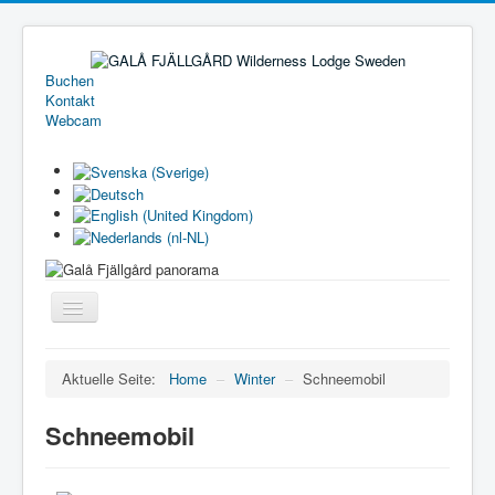
Buchen
Kontakt
Webcam
Toggle
Navigation
Home
Aktuelle Seite:
Home
–
Winter
–
Schneemobil
Ferienhäuser
Schneemobil
Camping
Preisliste