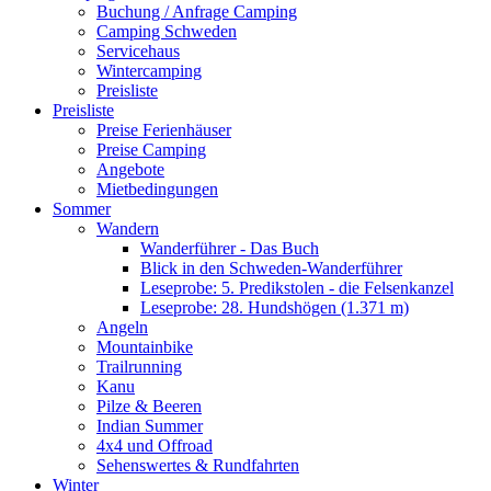
Buchung / Anfrage Camping
Camping Schweden
Servicehaus
Wintercamping
Preisliste
Preisliste
Preise Ferienhäuser
Preise Camping
Angebote
Mietbedingungen
Sommer
Wandern
Wanderführer - Das Buch
Blick in den Schweden-Wanderführer
Leseprobe: 5. Predikstolen - die Felsenkanzel
Leseprobe: 28. Hundshögen (1.371 m)
Angeln
Mountainbike
Trailrunning
Kanu
Pilze & Beeren
Indian Summer
4x4 und Offroad
Sehenswertes & Rundfahrten
Winter