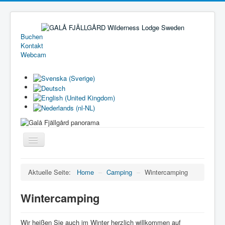
Buchen
Kontakt
Webcam
Toggle
Navigation
Home
Aktuelle Seite:
Home
–
Camping
–
Wintercamping
Ferienhäuser
Wintercamping
Camping
Preisliste
Wir heißen Sie auch im Winter herzlich willkommen auf