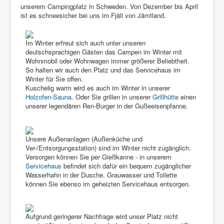
unserem Campingplatz in Schweden. Von Dezember bis April
Sommer
ist es schneesicher bei uns im Fjäll von Jämtland.
Winter
Service & FAQ
Im Winter erfreut sich auch unter unseren
deutschsprachigen Gästen das Campen im Winter mit
Galerie
Wohnmobil oder Wohnwagen immer größerer Beliebtheit.
So halten wir auch den Platz und das Servicehaus im
Über uns
Winter für Sie offen.
Kuschelig warm wird es auch im Winter in unserer
Holzofen-Sauna
. Oder Sie grillen in unserer
Grillhütte
einen
unserer legendären Ren-Burger in der Gußeeisenpfanne.
Unsere Außenanlagen (Außenküche und
Ver-/Entsorgungsstation) sind im Winter nicht zugänglich.
Versorgen können Sie per Gießkanne - in unserem
Servicehaus
befindet sich dafür ein bequem zugänglicher
Wasserhahn in der Dusche. Grauwasser und Toilette
können Sie ebenso im geheizten Servicehaus entsorgen.
Aufgrund geringerer Nachfrage wird unser Platz nicht