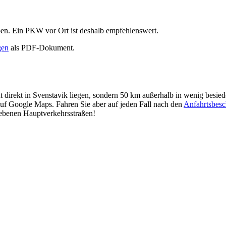
eben. Ein PKW vor Ort ist deshalb empfehlenswert.
gen
als PDF-Dokument.
t direkt in Svenstavik liegen, sondern 50 km außerhalb in wenig be­sie­de
t auf Google Maps. Fahren Sie aber auf jeden Fall nach den
Anfahrtsbe­sc
riebenen Hauptverkehrsstraßen!