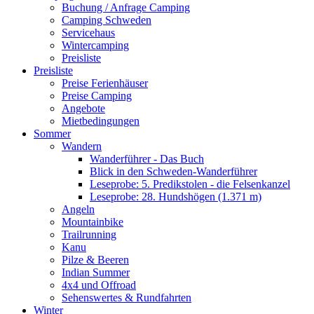
Buchung / Anfrage Camping
Camping Schweden
Servicehaus
Wintercamping
Preisliste
Preisliste
Preise Ferienhäuser
Preise Camping
Angebote
Mietbedingungen
Sommer
Wandern
Wanderführer - Das Buch
Blick in den Schweden-Wanderführer
Leseprobe: 5. Predikstolen - die Felsenkanzel
Leseprobe: 28. Hundshögen (1.371 m)
Angeln
Mountainbike
Trailrunning
Kanu
Pilze & Beeren
Indian Summer
4x4 und Offroad
Sehenswertes & Rundfahrten
Winter