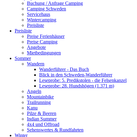
Buchung / Anfrage Camping
Camping Schweden
Servicehaus
Wintercamping
Preisliste
Preisliste
Preise Ferienhäuser
Preise Camping
Angebote
Mietbedingungen
Sommer
Wandern
Wanderführer - Das Buch
Blick in den Schweden-Wanderführer
Leseprobe: 5. Predikstolen - die Felsenkanzel
Leseprobe: 28. Hundshögen (1.371 m)
Angeln
Mountainbike
Trailrunning
Kanu
Pilze & Beeren
Indian Summer
4x4 und Offroad
Sehenswertes & Rundfahrten
Winter