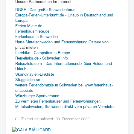
Unsere Partnerseiten im Internet:
Sommer
DGSF - Das große Schwedenforum
Europa-Ferien-Unterkunft.de - Urlaub in Deutschland und
Winter
Europa
Service & FAQ
Ferien-Miete.de
Ferienhausmiete.de
Galerie
Ferienhaus in Schweden
Hütte Mittelschweden
und
Ferienwohnung Ostsee
von
Über uns
privat mieten
Interhike - Campsites in Europe
Reiselinks.de - Schweden Info
Reiseziele.com - Das Informationsnetz über Reisen und
Urlaub
Skandinavien-Linkliste
Stugguiden.se
weitere Feriendomizile in Schweden bei www.ferienhaus-
urlaube.de
Würzburger Sportversand
Zu vermieten Ferienhäuser und Ferienwohnungen
Mittelschweden, Schweden direkt vom privaten Vermieter.
Zuletzt aktualisiert: 09. Dezember 2022