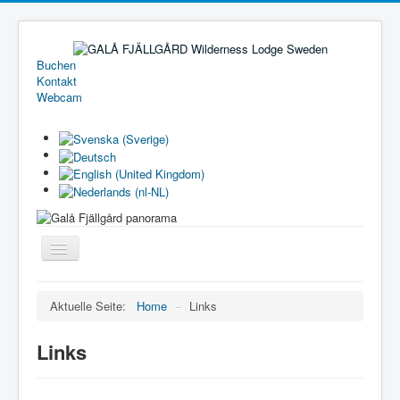
Buchen
Kontakt
Webcam
Toggle
Navigation
Home
Aktuelle Seite:
Home
–
Links
Ferienhäuser
Links
Camping
Preisliste