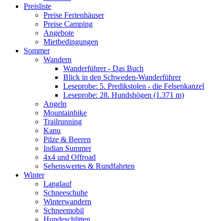
Preisliste
Preise Ferienhäuser
Preise Camping
Angebote
Mietbedingungen
Sommer
Wandern
Wanderführer - Das Buch
Blick in den Schweden-Wanderführer
Leseprobe: 5. Predikstolen - die Felsenkanzel
Leseprobe: 28. Hundshögen (1.371 m)
Angeln
Mountainbike
Trailrunning
Kanu
Pilze & Beeren
Indian Summer
4x4 und Offroad
Sehenswertes & Rundfahrten
Winter
Langlauf
Schneeschuhe
Winterwandern
Schneemobil
Hundeschlitten