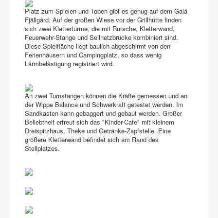
Sommer
Platz zum Spielen und Toben gibt es genug auf dem Galå
Fjällgård. Auf der großen Wiese vor der Grillhütte finden
Winter
sich zwei Klettertürme, die mit Rutsche, Kletterwand,
Feuerwehr-Stange und Seilnetzbrücke kombiniert sind.
Service & FAQ
Diese Spielfläche liegt baulich abgeschirmt von den
Ferienhäusern und Campingplatz, so dass wenig
Galerie
Lärmbelästigung registriert wird.
Über uns
An zwei Turnstangen können die Kräfte gemessen und an
der Wippe Balance und Schwerkraft getestet werden. Im
Sandkasten kann gebaggert und gebaut werden. Großer
Beliebtheit erfreut sich das "Kinder-Cafe" mit kleinem
Dreispitzhaus, Theke und Getränke-Zapfstelle. Eine
größere Kletterwand befindet sich am Rand des
Stellplatzes.