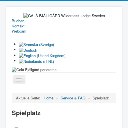
Buchen
Kontakt
Webcam
Toggle
Navigation
Home
Aktuelle Seite:
Home
–
Service & FAQ
–
Spielplatz
Ferienhäuser
Spielplatz
Camping
Preisliste