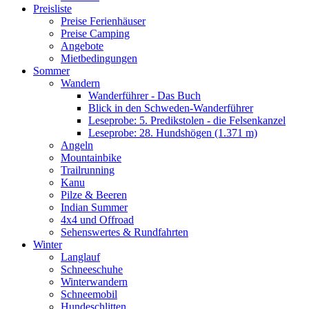
Preisliste
Preise Ferienhäuser
Preise Camping
Angebote
Mietbedingungen
Sommer
Wandern
Wanderführer - Das Buch
Blick in den Schweden-Wanderführer
Leseprobe: 5. Predikstolen - die Felsenkanzel
Leseprobe: 28. Hundshögen (1.371 m)
Angeln
Mountainbike
Trailrunning
Kanu
Pilze & Beeren
Indian Summer
4x4 und Offroad
Sehenswertes & Rundfahrten
Winter
Langlauf
Schneeschuhe
Winterwandern
Schneemobil
Hundeschlitten