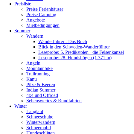
Preisliste
Preise Ferienhäuser
Preise Camping
Angebote
Mietbedingungen
Sommer
Wandern
Wanderführer - Das Buch
Blick in den Schweden-Wanderführer
Leseprobe: 5. Predikstolen - die Felsenkanzel
Leseprobe: 28. Hundshögen (1.371 m)
Angeln
Mountainbike
Trailrunning
Kanu
Pilze & Beeren
Indian Summer
4x4 und Offroad
Sehenswertes & Rundfahrten
Winter
Langlauf
Schneeschuhe
Winterwandern
Schneemobil
Hundeschlitten